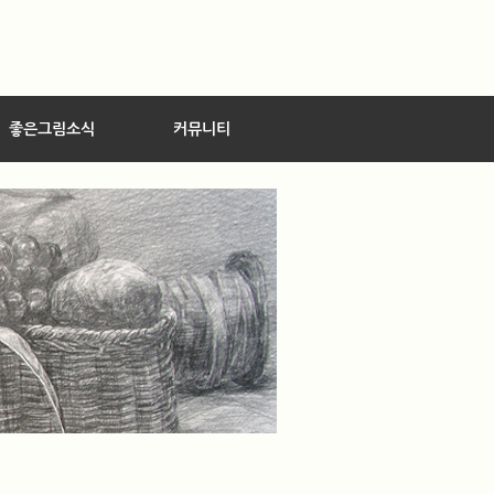
좋은그림소식
커뮤니티