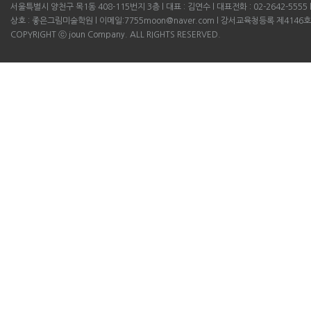
서울특별시 양천구 목1동 408-115번지 3층 l 대표 : 김연수 l 대표전화 : 02-2642-5555 l B
상호 : 좋은그림미술학원 l 이메일:7755moon@naver.com l 강서교육청등록 제4146호
COPYRIGHT ⓒ joun Company. ALL RIGHTS RESERVED.