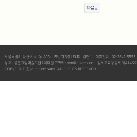
게시물 하단 버튼
다음글
서울특별시 양천구 목1동 408-115번지 3층 l 대표 : 김연수 l 대표전화 : 02-2642-5555 l B
상호 : 좋은그림미술학원 l 이메일:7755moon@naver.com l 강서교육청등록 제4146호
COPYRIGHT ⓒ joun Company. ALL RIGHTS RESERVED.