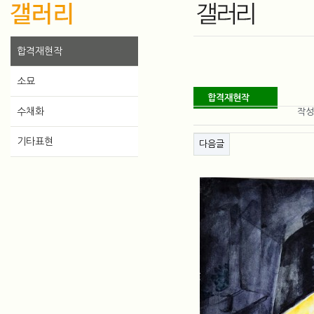
합격재현작
소묘
합격재현작
게시물 정보
수채화
작
게시물 상단 버튼
기타표현
다음글
본
문