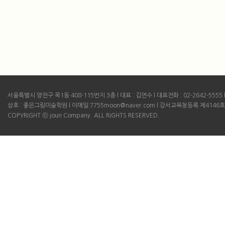
서울특별시 양천구 목1동 408-115번지 3층 l 대표 : 김연수 l 대표전화 : 02-2642-5555 l B
상호 : 좋은그림미술학원 l 이메일:7755moon@naver.com l 강서교육청등록 제4146호
COPYRIGHT ⓒ joun Company. ALL RIGHTS RESERVED.