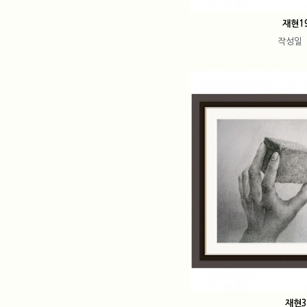
재현1
작성일
재현