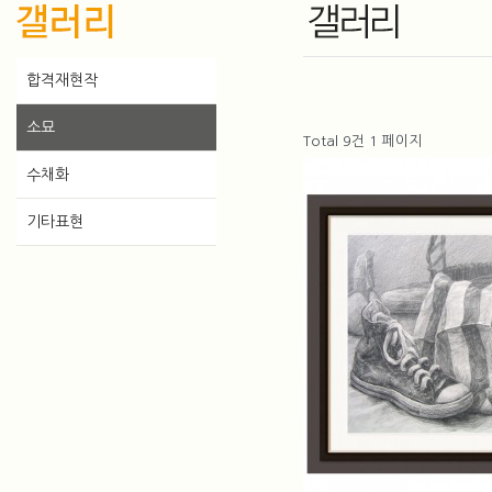
합격재현작
소묘
Total 9건
1 페이지
수채화
기타표현