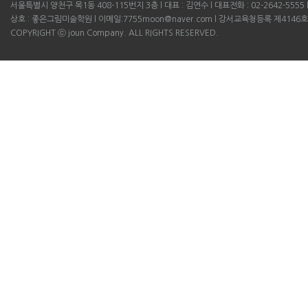
서울특별시 양천구 목1동 408-115번지 3층 l 대표 : 김연수 l 대표전화 : 02-2642-5555 l B
상호 : 좋은그림미술학원 l 이메일:7755moon@naver.com l 강서교육청등록 제4146호
COPYRIGHT ⓒ joun Company. ALL RIGHTS RESERVED.