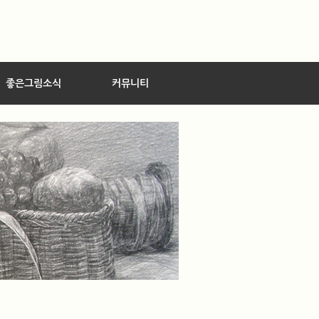
좋은그림소식
커뮤니티