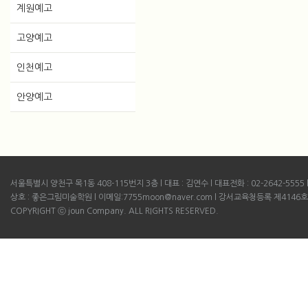
계원예고
고양예고
인천예고
안양예고
서울특별시 양천구 목1동 408-115번지 3층 l 대표 : 김연수 l 대표전화 : 02-2642-5555 l B
상호 : 좋은그림미술학원 l 이메일:7755moon@naver.com l 강서교육청등록 제4146호
COPYRIGHT ⓒ joun Company. ALL RIGHTS RESERVED.