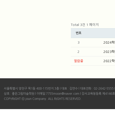
Total 3건
1 페이지
번호
3
2024
2
2023
열람중
2022
서울특별시 양천구 목1동 408-115번지 3층 l 대표 : 김연수 l 대표전화 : 02-2642-5555 l B
상호 : 좋은그림미술학원 l 이메일:7755moon@naver.com l 강서교육청등록 제4146호
COPYRIGHT ⓒ joun Company. ALL RIGHTS RESERVED.