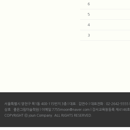
6
5
4
3
서울특별시 양천구 목1동 408-115번지 3층 l 대표 : 김연수 l 대표전화 : 02-2642-5555 l B
상호 : 좋은그림미술학원 l 이메일:7755moon@naver.com l 강서교육청등록 제4146호
COPYRIGHT ⓒ joun Company. ALL RIGHTS RESERVED.